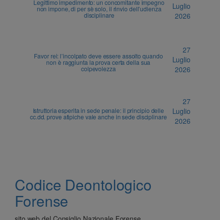
Legittimo impedimento: un concomitante impegno
Luglio
non impone, di per sè solo, il rinvio dell’udienza
disciplinare
2026
27
Favor rei: l’incolpato deve essere assolto quando
Luglio
non è raggiunta la prova certa della sua
colpevolezza
2026
27
Istruttoria esperita in sede penale: il principio delle
Luglio
cc.dd. prove atipiche vale anche in sede disciplinare
2026
Codice Deontologico
Forense
sito web del Consiglio Nazionale Forense