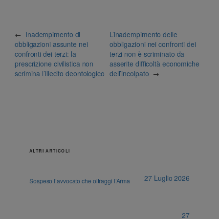
←
Inadempimento di
L’inadempimento delle
obbligazioni assunte nei
obbligazioni nei confronti dei
confronti dei terzi: la
terzi non è scriminato da
prescrizione civilistica non
asserite difficoltà economiche
scrimina l’illecito deontologico
dell’incolpato
→
ALTRI ARTICOLI
27 Luglio 2026
Sospeso l’avvocato che oltraggi l’Arma
27