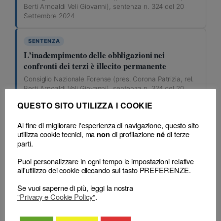
Berti Arnoaldi Veli Giovanni), sentenza n. 324 del 20
Settembre 2024
SENTENZA
L’inadempimento delle obbligazioni nei
confronti dei terzi è illecito permanente
Consiglio Nazionale Forense (pres. Corona Patrizia, rel.
Berti Arnoaldi Veli Giovanni), sentenza n. 324 del 20
Settembre 2024
QUESTO SITO UTILIZZA I COOKIE
art. 64
Al fine di migliorare l'esperienza di navigazione, questo sito
utilizza cookie tecnici, ma
di profilazione
di terze
non
né
SENTENZA
parti.
Inadempimento di obbligazioni assunte nei
Puoi personalizzare in ogni tempo le impostazioni relative
confronti dei terzi: la prescrizione civilistica
all'utilizzo dei cookie cliccando sul tasto PREFERENZE.
non scrimina l’illecito deontologico
Se vuoi saperne di più, leggi la nostra
Consiglio Nazionale Forense (pres. Corona Patrizia, rel.
"Privacy e Cookie Policy"
.
Berti Arnoaldi Veli Giovanni), sentenza n. 324 del 20
Settembre 2024