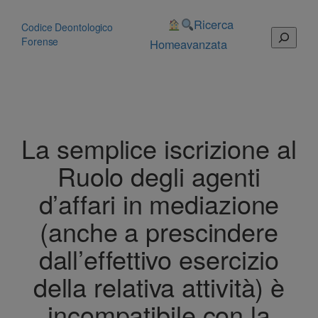
Vai
al
Ricerca
Codice Deontologico
Cerca
contenuto
Forense
Home
avanzata
La semplice iscrizione al
Ruolo degli agenti
d’affari in mediazione
(anche a prescindere
dall’effettivo esercizio
della relativa attività) è
incompatibile con la