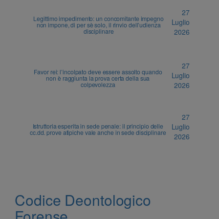
27
Legittimo impedimento: un concomitante impegno
Luglio
non impone, di per sè solo, il rinvio dell’udienza
disciplinare
2026
27
Favor rei: l’incolpato deve essere assolto quando
Luglio
non è raggiunta la prova certa della sua
colpevolezza
2026
27
Istruttoria esperita in sede penale: il principio delle
Luglio
cc.dd. prove atipiche vale anche in sede disciplinare
2026
Codice Deontologico
Forense