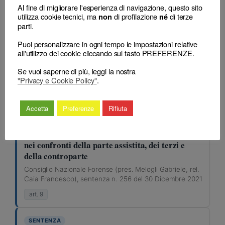
Al fine di migliorare l'esperienza di navigazione, questo sito
Caia Francesco), sentenza n. 256 del 30 Dicembre 2021
utilizza cookie tecnici, ma
di profilazione
di terze
non
né
parti.
SENTENZA
Puoi personalizzare in ogni tempo le impostazioni relative
Illecito disciplinare a forma libera o “atipico”:
all'utilizzo dei cookie cliccando sul tasto PREFERENZE.
la violazione dei doveri di probità, dignità e
decoro non è esclusa dalla sanzionabilità
Se vuoi saperne di più, leggi la nostra
"Privacy e Cookie Policy"
.
Consiglio Nazionale Forense (pres. Melogli Gabriele, rel.
Caia Francesco), sentenza n. 256 del 30 Dicembre 2021
Accetta
Preferenze
Rifiuta
SENTENZA
L’avvocato deve agire con lealtà e correttezza
nei confronti della parte assistita, dei terzi e
della controparte
Consiglio Nazionale Forense (pres. Melogli Gabriele, rel.
Caia Francesco), sentenza n. 256 del 30 Dicembre 2021
art. 9
SENTENZA