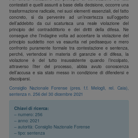
contestati e quelli assunti a base della decisione, occorre una
trasformazione radicale, nei suoi elementi essenziali, del fatto
concreto, sì da pervenire ad un’incertezza sull’oggetto
dell’addebito da cui scaturisca una reale violazione del
principio del contraddittorio e dei diritti della difesa. Ne
consegue che l’indagine volta ad accertare la violazione del
principio suddetto non va esaurita nel pedissequo e mero
confronto puramente formale tra contestazione e sentenza,
perché, vertendosi in materia di garanzie e di difesa, la
violazione è del tutto insussistente quando l’incolpato,
attraverso l’iter del processo, abbia avuto conoscenza
dell’accusa e sia stato messo in condizione di difendersi e
discolparsi.
Consiglio Nazionale Forense (pres. f.f. Melogli, rel. Caia),
sentenza n. 256 del 30 dicembre 2021
Chiavi di ricerca:
– numero: 256
– anno: 2021
– autorità: Consiglio Nazionale Forense
– tipo: sentenza