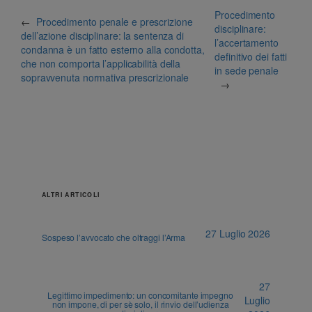
Procedimento
←
Procedimento penale e prescrizione
disciplinare:
dell’azione disciplinare: la sentenza di
l’accertamento
condanna è un fatto esterno alla condotta,
definitivo dei fatti
che non comporta l’applicabilità della
in sede penale
sopravvenuta normativa prescrizionale
→
ALTRI ARTICOLI
27 Luglio 2026
Sospeso l’avvocato che oltraggi l’Arma
27
Legittimo impedimento: un concomitante impegno
Luglio
non impone, di per sè solo, il rinvio dell’udienza