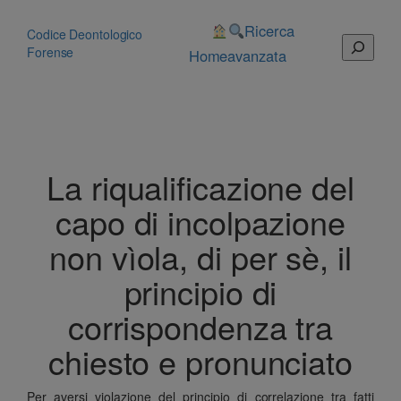
Vai
al
Ricerca
Codice Deontologico
Cerca
contenuto
Forense
Home
avanzata
La riqualificazione del
capo di incolpazione
non vìola, di per sè, il
principio di
corrispondenza tra
chiesto e pronunciato
Per aversi violazione del principio di correlazione tra fatti