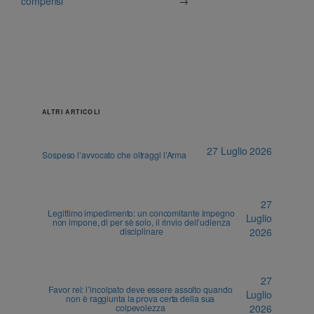
compensi
→
ALTRI ARTICOLI
27 Luglio 2026
Sospeso l’avvocato che oltraggi l’Arma
27
Legittimo impedimento: un concomitante impegno
Luglio
non impone, di per sè solo, il rinvio dell’udienza
disciplinare
2026
27
Favor rei: l’incolpato deve essere assolto quando
Luglio
non è raggiunta la prova certa della sua
colpevolezza
2026