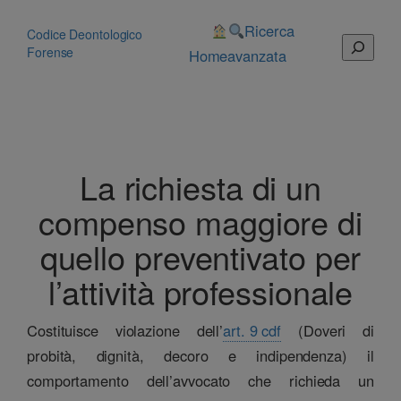
Vai
al
Ricerca
Codice Deontologico
Cerca
contenuto
Forense
Home
avanzata
La richiesta di un
compenso maggiore di
quello preventivato per
l’attività professionale
Costituisce violazione dell’
art. 9 cdf
(Doveri di
probità, dignità, decoro e indipendenza) il
comportamento dell’avvocato che richieda un