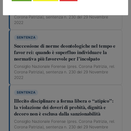
retroattivamente, se più favorevole all’incolpato
Consiglio Nazionale Forense (pres. Corona Patrizia, rel.
Corona Patrizia), sentenza n. 230 del 29 Novembre
2022
SENTENZA
Successione di norme deontologiche nel tempo e
favor rei: quando è superfluo individuare la
normativa più favorevole per l’incolpato
Consiglio Nazionale Forense (pres. Corona Patrizia, rel.
Corona Patrizia), sentenza n. 230 del 29 Novembre
2022
SENTENZA
Illecito disciplinare a forma libera o “atipico”:
la violazione dei doveri di probità, dignità e
decoro non è esclusa dalla sanzionabilità
Consiglio Nazionale Forense (pres. Corona Patrizia, rel.
Corona Patrizia), sentenza n. 230 del 29 Novembre