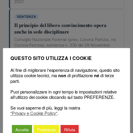
2022
SENTENZA
Il principio del libero convincimento opera
anche in sede disciplinare
Consiglio Nazionale Forense (pres. Corona Patrizia, rel.
Corona Patrizia), sentenza n. 230 del 29 Novembre
2022
QUESTO SITO UTILIZZA I COOKIE
SENTENZA
Al fine di migliorare l'esperienza di navigazione, questo sito
La querela calunniosa del cliente non comporta
utilizza cookie tecnici, ma
di profilazione
di terze
non
né
automatica responsabilità per il legale che
parti.
l’abbia predisposta
Puoi personalizzare in ogni tempo le impostazioni relative
Consiglio Nazionale Forense (pres. Corona Patrizia, rel.
all'utilizzo dei cookie cliccando sul tasto PREFERENZE.
Corona Patrizia), sentenza n. 230 del 29 Novembre
2022
Se vuoi saperne di più, leggi la nostra
"Privacy e Cookie Policy"
.
SENTENZA
Favor rei: il nuovo codice deontologico si applica
Accetta
Preferenze
Rifiuta