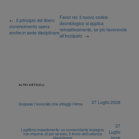
Favor rei: il nuovo codice
←
Il principio del libero
deontologico si applica
convincimento opera
retroattivamente, se più favorevole
anche in sede disciplinare
all’incolpato
→
ALTRI ARTICOLI
27 Luglio 2026
Sospeso l’avvocato che oltraggi l’Arma
27
Legittimo impedimento: un concomitante impegno
Luglio
non impone, di per sè solo, il rinvio dell’udienza
disciplinare
2026