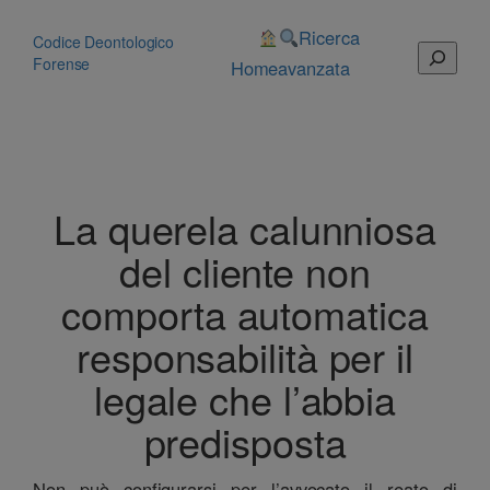
Vai
al
Ricerca
Codice Deontologico
Cerca
contenuto
Forense
Home
avanzata
La querela calunniosa
del cliente non
comporta automatica
responsabilità per il
legale che l’abbia
predisposta
Non può configurarsi per l’avvocato il reato di