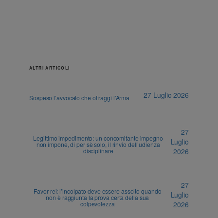
ALTRI ARTICOLI
27 Luglio 2026
Sospeso l’avvocato che oltraggi l’Arma
27
Legittimo impedimento: un concomitante impegno
Luglio
non impone, di per sè solo, il rinvio dell’udienza
disciplinare
2026
27
Favor rei: l’incolpato deve essere assolto quando
Luglio
non è raggiunta la prova certa della sua
colpevolezza
2026