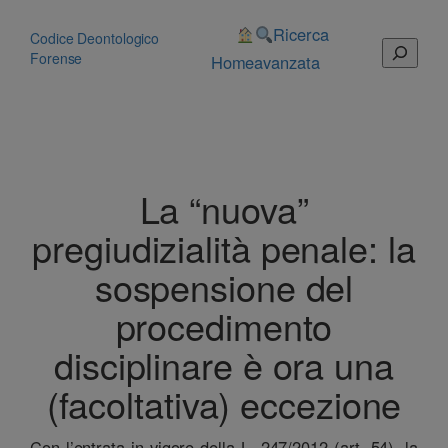
Vai
al
Ricerca
Codice Deontologico
Cerca
contenuto
Forense
Home
avanzata
La “nuova”
pregiudizialità penale: la
sospensione del
procedimento
disciplinare è ora una
(facoltativa) eccezione
Con l’entrata in vigore della L. 247/2012 (art. 54), la