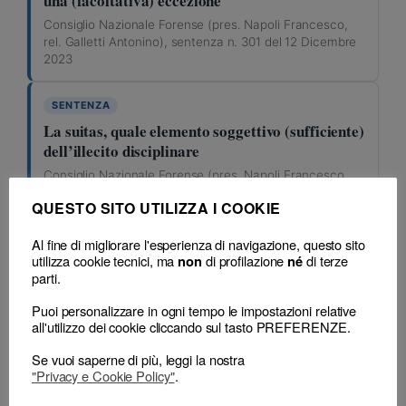
una (facoltativa) eccezione
Consiglio Nazionale Forense (pres. Napoli Francesco,
rel. Galletti Antonino), sentenza n. 301 del 12 Dicembre
2023
SENTENZA
La suitas, quale elemento soggettivo (sufficiente)
dell’illecito disciplinare
Consiglio Nazionale Forense (pres. Napoli Francesco,
rel. Galletti Antonino), sentenza n. 301 del 12 Dicembre
QUESTO SITO UTILIZZA I COOKIE
2023
art. 4
Al fine di migliorare l'esperienza di navigazione, questo sito
utilizza cookie tecnici, ma
di profilazione
di terze
non
né
parti.
SENTENZA
Illecito disciplinare a forma libera o “atipico”:
Puoi personalizzare in ogni tempo le impostazioni relative
all'utilizzo dei cookie cliccando sul tasto PREFERENZE.
la violazione dei doveri di probità, dignità e
decoro non è esclusa dalla sanzionabilità
Se vuoi saperne di più, leggi la nostra
"Privacy e Cookie Policy"
.
Consiglio Nazionale Forense (pres. Napoli Francesco,
rel. Galletti Antonino), sentenza n. 301 del 12 Dicembre