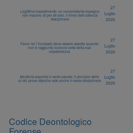
27
Legittimo impedimento: un concomitante impegno
Luglio
non impone, di per sè solo, il rinvio dell’udienza
disciplinare
2026
27
Favor rei: l’incolpato deve essere assolto quando
Luglio
non è raggiunta la prova certa della sua
colpevolezza
2026
27
Istruttoria esperita in sede penale: il principio delle
Luglio
cc.dd. prove atipiche vale anche in sede disciplinare
2026
Codice Deontologico
Forense