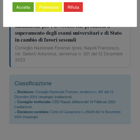
2023
Accetta
Preferenze
Rifiuta
SENTENZA
Radiazione per l’avvocato che prometta il
superamento degli esami universitari e di Stato
in cambio di favori sessuali
Consiglio Nazionale Forense (pres. Napoli Francesco,
rel. Galletti Antonino), sentenza n. 301 del 12 Dicembre
2023
Classificazione
– Decisione:
Consiglio Nazionale Forense, sentenza n. 301 del 12
Dicembre 2023
(respinge) (radiazione)
– Consiglio territoriale:
CDD Napoli, delibera del 16 Febbraio 2023
(radiazione)
– Decisione correlata:
Corte di Cassazione n. 29439 del 14 Novembre
2024
(respinge)