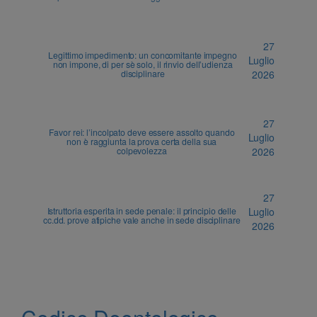
27
Legittimo impedimento: un concomitante impegno
Luglio
non impone, di per sè solo, il rinvio dell’udienza
disciplinare
2026
27
Favor rei: l’incolpato deve essere assolto quando
Luglio
non è raggiunta la prova certa della sua
colpevolezza
2026
27
Istruttoria esperita in sede penale: il principio delle
Luglio
cc.dd. prove atipiche vale anche in sede disciplinare
2026