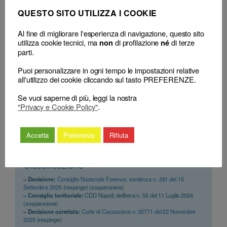
QUESTO SITO UTILIZZA I COOKIE
Consiglio Nazionale Forense (pres. Greco Francesco,
rel. Germanà Tascona Nadia Giacomina), sentenza n.
261 del 15 Settembre 2025
Al fine di migliorare l'esperienza di navigazione, questo sito
utilizza cookie tecnici, ma
di profilazione
di terze
non
né
parti.
SENTENZA
Puoi personalizzare in ogni tempo le impostazioni relative
Il mero errore materiale nell’indicazione della
all'utilizzo dei cookie cliccando sul tasto PREFERENZE.
norma violata non vizia la relativa condanna
disciplinare
Se vuoi saperne di più, leggi la nostra
"Privacy e Cookie Policy"
.
Consiglio Nazionale Forense (pres. Greco Francesco,
rel. Germanà Tascona Nadia Giacomina), sentenza n.
261 del 15 Settembre 2025
Accetta
Preferenze
Rifiuta
Classificazione
– Decisione:
Consiglio Nazionale Forense, sentenza n. 261 del 15
Settembre 2025
(respinge) (sospensione)
– Consiglio territoriale:
CDD Napoli, delibera n. 55 del 11 Luglio 2024
(sospensione)
– Decisione correlata:
Corte di Cassazione n. 30771 del 22 Novembre
2025
(respinge)