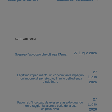
ALTRI ARTICOLI
27 Luglio 2026
Sospeso l’avvocato che oltraggi l’Arma
27
Legittimo impedimento: un concomitante impegno
Luglio
non impone, di per sè solo, il rinvio dell’udienza
disciplinare
2026
27
Favor rei: l’incolpato deve essere assolto quando
Luglio
non è raggiunta la prova certa della sua
colpevolezza
2026