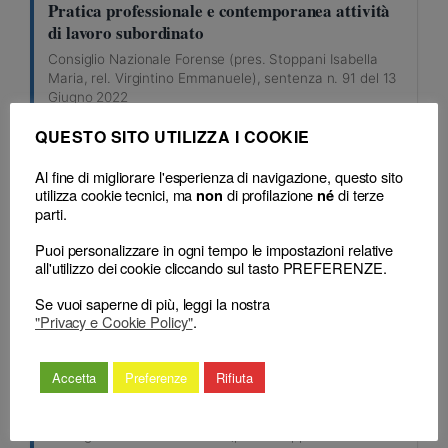
Pratica professionale e contemporanea attività
di lavoro subordinato
Consiglio Nazionale Forense (pres. Stoppani Isabella
Maria, rel. Virgintino Emmanuele), sentenza n. 91 del 13
Giugno 2022
QUESTO SITO UTILIZZA I COOKIE
SENTENZA
L’integrazione da parte del CNF della
Al fine di migliorare l'esperienza di navigazione, questo sito
utilizza cookie tecnici, ma
di profilazione
di terze
non
né
motivazione carente o mancante della decisione
parti.
del Consiglio territoriale
Consiglio Nazionale Forense (pres. Stoppani Isabella
Puoi personalizzare in ogni tempo le impostazioni relative
all'utilizzo dei cookie cliccando sul tasto PREFERENZE.
Maria, rel. Virgintino Emmanuele), sentenza n. 91 del 13
Giugno 2022
Se vuoi saperne di più, leggi la nostra
"Privacy e Cookie Policy"
.
SENTENZA
Incompatibile l’iscrizione nel Registro dei
Accetta
Preferenze
Rifiuta
Praticanti, anche non abilitati, degli
appartenenti alle Forze dell’Ordine e/o Armate
Consiglio Nazionale Forense (pres. Stoppani Isabella