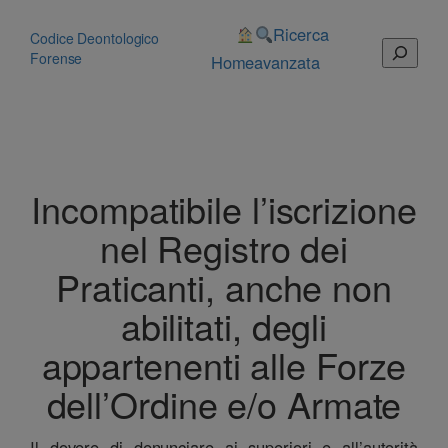
Vai
al
Ricerca
Codice Deontologico
Cerca
contenuto
Forense
Home
avanzata
Incompatibile l’iscrizione
nel Registro dei
Praticanti, anche non
abilitati, degli
appartenenti alle Forze
dell’Ordine e/o Armate
Il dovere di denunciare ai superiori e all’autorità