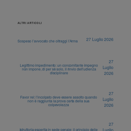
ALTRI ARTICOLI
27 Luglio 2026
Sospeso l’avvocato che oltraggi l’Arma
27
Legittimo impedimento: un concomitante impegno
Luglio
non impone, di per sè solo, il rinvio dell’udienza
disciplinare
2026
27
Favor rei: l’incolpato deve essere assolto quando
Luglio
non è raggiunta la prova certa della sua
colpevolezza
2026
27
Istruttoria esperita in sede penale: il principio delle
Luglio