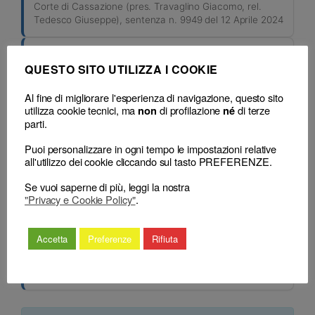
Corte di Cassazione (pres. Travaglino Giacomo, rel.
Tedesco Giuseppe), sentenza n. 9949 del 12 Aprile 2024
SENTENZA
QUESTO SITO UTILIZZA I COOKIE
Impugnazione al CNF: inammissibili motivi
aggiunti al ricorso già proposto
Al fine di migliorare l'esperienza di navigazione, questo sito
utilizza cookie tecnici, ma
di profilazione
di terze
non
né
Corte di Cassazione (pres. Travaglino Giacomo, rel.
parti.
Tedesco Giuseppe), sentenza n. 9949 del 12 Aprile 2024
Puoi personalizzare in ogni tempo le impostazioni relative
all'utilizzo dei cookie cliccando sul tasto PREFERENZE.
SENTENZA
GIUDIZI DISCIPLINARI – PROCEDIMENTO
Se vuoi saperne di più, leggi la nostra
Ricorso al Consiglio Nazionale Forense –
"Privacy e Cookie Policy"
.
Natura – Conseguenze – Indicazione specifica
dei motivi – Necessità – Successiva proposizione
Accetta
Preferenze
Rifiuta
di ulteriori motivi – Inammissibilità.
Corte di Cassazione (pres. Travaglino Giacomo, rel.
Tedesco Giuseppe), sentenza n. 9949 del 12 Aprile 2024