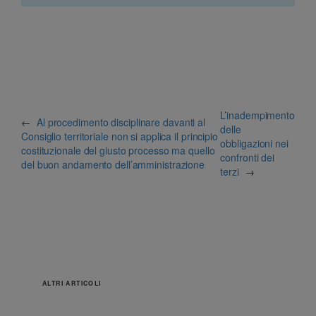
L’inadempimento
←
Al procedimento disciplinare davanti al
delle
Consiglio territoriale non si applica il principio
obbligazioni nei
costituzionale del giusto processo ma quello
confronti dei
del buon andamento dell’amministrazione
terzi
→
ALTRI ARTICOLI