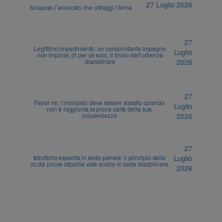
27 Luglio 2026
Sospeso l’avvocato che oltraggi l’Arma
27
Legittimo impedimento: un concomitante impegno
Luglio
non impone, di per sè solo, il rinvio dell’udienza
disciplinare
2026
27
Favor rei: l’incolpato deve essere assolto quando
Luglio
non è raggiunta la prova certa della sua
colpevolezza
2026
27
Istruttoria esperita in sede penale: il principio delle
Luglio
cc.dd. prove atipiche vale anche in sede disciplinare
2026