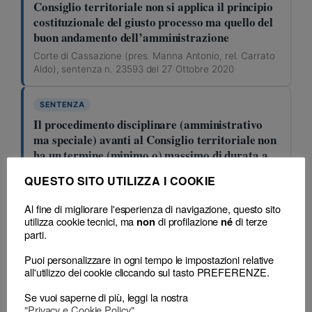
Consiglio territoriale non si applica il principio
costituzionale del giusto processo ma quello del
buon andamento dell’amministrazione
Corte di Cassazione (pres. Manna Antonio, rel. Carrato
Aldo), sentenza n. 23593 del 27 Ottobre 2020
SENTENZA
Il procedimento disciplinare (amministrativo
ma speciale) avanti al Consiglio territoriale non
ha un termine (minimo o) massimo di durata a
pena di nullità
QUESTO SITO UTILIZZA I COOKIE
Corte di Cassazione (pres. Manna Antonio, rel. Carrato
Aldo), sentenza n. 23593 del 27 Ottobre 2020
Al fine di migliorare l'esperienza di navigazione, questo sito
utilizza cookie tecnici, ma
di profilazione
di terze
non
né
parti.
SENTENZA
Ricorso in Cassazione: i (nuovi) limiti del
Puoi personalizzare in ogni tempo le impostazioni relative
sindacato di legittimità sulla motivazione delle
all'utilizzo dei cookie cliccando sul tasto PREFERENZE.
sentenze del CNF
Se vuoi saperne di più, leggi la nostra
Corte di Cassazione (pres. Manna Antonio, rel. Carrato
"Privacy e Cookie Policy"
.