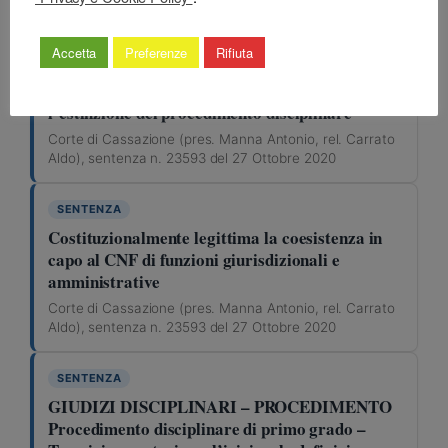
Aldo), sentenza n. 23593 del 27 Ottobre 2020
Accetta
Preferenze
Rifiuta
SENTENZA
La rinuncia all’esposto non determina
l’estinzione del procedimento disciplinare
Corte di Cassazione (pres. Manna Antonio, rel. Carrato
Aldo), sentenza n. 23593 del 27 Ottobre 2020
SENTENZA
Costituzionalmente legittima la coesistenza in
capo al CNF di funzioni giurisdizionali e
amministrative
Corte di Cassazione (pres. Manna Antonio, rel. Carrato
Aldo), sentenza n. 23593 del 27 Ottobre 2020
SENTENZA
GIUDIZI DISCIPLINARI – PROCEDIMENTO
Procedimento disciplinare di primo grado –