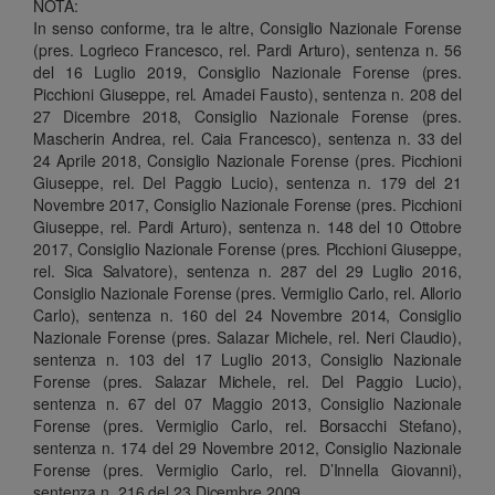
NOTA:
In senso conforme, tra le altre, Consiglio Nazionale Forense
(pres. Logrieco Francesco, rel. Pardi Arturo), sentenza n. 56
del 16 Luglio 2019, Consiglio Nazionale Forense (pres.
Picchioni Giuseppe, rel. Amadei Fausto), sentenza n. 208 del
27 Dicembre 2018, Consiglio Nazionale Forense (pres.
Mascherin Andrea, rel. Caia Francesco), sentenza n. 33 del
24 Aprile 2018, Consiglio Nazionale Forense (pres. Picchioni
Giuseppe, rel. Del Paggio Lucio), sentenza n. 179 del 21
Novembre 2017, Consiglio Nazionale Forense (pres. Picchioni
Giuseppe, rel. Pardi Arturo), sentenza n. 148 del 10 Ottobre
2017, Consiglio Nazionale Forense (pres. Picchioni Giuseppe,
rel. Sica Salvatore), sentenza n. 287 del 29 Luglio 2016,
Consiglio Nazionale Forense (pres. Vermiglio Carlo, rel. Allorio
Carlo), sentenza n. 160 del 24 Novembre 2014, Consiglio
Nazionale Forense (pres. Salazar Michele, rel. Neri Claudio),
sentenza n. 103 del 17 Luglio 2013, Consiglio Nazionale
Forense (pres. Salazar Michele, rel. Del Paggio Lucio),
sentenza n. 67 del 07 Maggio 2013, Consiglio Nazionale
Forense (pres. Vermiglio Carlo, rel. Borsacchi Stefano),
sentenza n. 174 del 29 Novembre 2012, Consiglio Nazionale
Forense (pres. Vermiglio Carlo, rel. D’Innella Giovanni),
sentenza n. 216 del 23 Dicembre 2009.