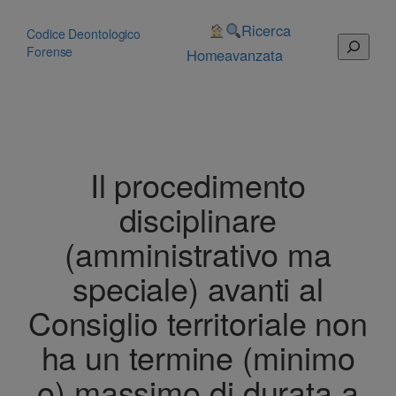
Vai
al
Ricerca
Codice Deontologico
Cerca
contenuto
Forense
Home
avanzata
Il procedimento
disciplinare
(amministrativo ma
speciale) avanti al
Consiglio territoriale non
ha un termine (minimo
o) massimo di durata a