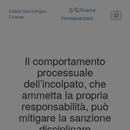
Vai
al
Ricerca
Codice Deontologico
Cerca
contenuto
Forense
Home
avanzata
Il comportamento
processuale
dell’incolpato, che
ammetta la propria
responsabilità, può
mitigare la sanzione
disciplinare