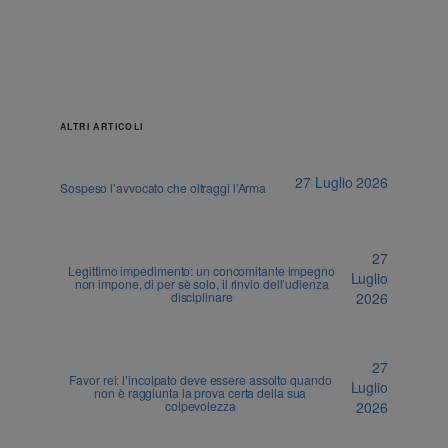
ALTRI ARTICOLI
27 Luglio 2026
Sospeso l’avvocato che oltraggi l’Arma
27
Legittimo impedimento: un concomitante impegno
Luglio
non impone, di per sè solo, il rinvio dell’udienza
disciplinare
2026
27
Favor rei: l’incolpato deve essere assolto quando
Luglio
non è raggiunta la prova certa della sua
colpevolezza
2026