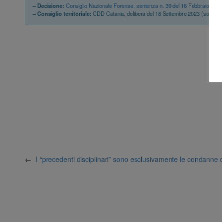
– Decisione:
Consiglio Nazionale Forense, sentenza n. 39 del 16 Febbraio 202
– Consiglio territoriale:
CDD Catania, delibera del 18 Settembre 2023 (sospen
←
I “precedenti disciplinari” sono esclusivamente le condanne d