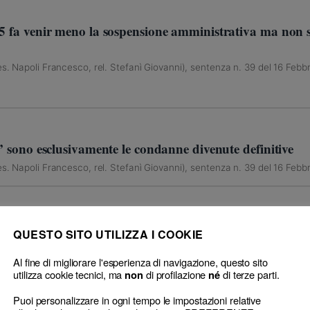
5 fa venir meno la sospensione amministrativa ma non sc
s. Napoli Francesco, rel. Stefanì Giovanni), sentenza n. 39 del 16 Febb
i” sono esclusivamente le condanne divenute definitive
s. Napoli Francesco, rel. Stefanì Giovanni), sentenza n. 39 del 16 Febb
zione in concreto della sanzione disciplinare: aggravanti
QUESTO SITO UTILIZZA I COOKIE
s. Napoli Francesco, rel. Stefanì Giovanni), sentenza n. 39 del 16 Febb
Al fine di migliorare l'esperienza di navigazione, questo sito
utilizza cookie tecnici, ma
di profilazione
di terze parti.
non
né
Puoi personalizzare in ogni tempo le impostazioni relative