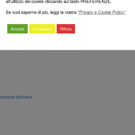
all'utilizzo dei cookie cliccando sul tasto PREFERENZE.
6
(respinge) (censura)
sione)
Se vuoi saperne di più, leggi la nostra
"Privacy e Cookie Policy"
.
Accetta
Preferenze
Rifiuta
ivenute definitive