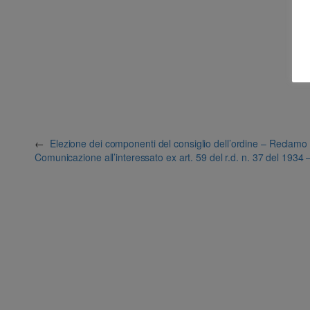
←
Elezione dei componenti del consiglio dell’ordine – Reclamo 
Comunicazione all’interessato ex art. 59 del r.d. n. 37 del 193