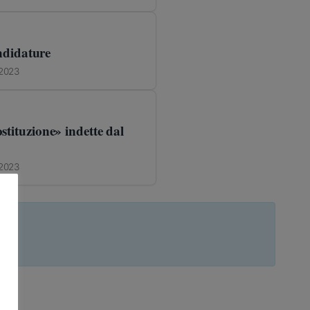
ndidature
 2023
ostituzione» indette dal
 2023