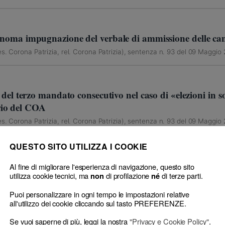
utonoma impugnazione del verbale di ammissione delle ca
s. Corona Patrizia, rel. Corona Patrizia), sentenza n. 93 del 09 Maggio
to del terzo mandato consecutivo nel caso di «elezioni in s
rio del COA
s. Corona Patrizia, rel. Corona Patrizia), sentenza n. 93 del 09 Maggio
QUESTO SITO UTILIZZA I COOKIE
Al fine di migliorare l'esperienza di navigazione, questo sito
respinge)
utilizza cookie tecnici, ma
di profilazione
di terze parti.
non
né
Puoi personalizzare in ogni tempo le impostazioni relative
all'utilizzo dei cookie cliccando sul tasto PREFERENZE.
Se vuoi saperne di più, leggi la nostra
"Privacy e Cookie Policy"
.