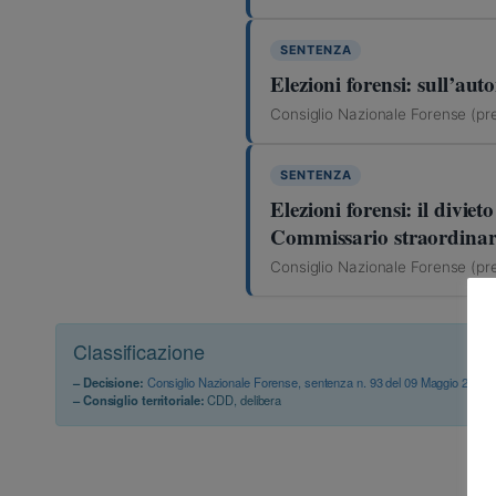
SENTENZA
Elezioni forensi: sull’a
Consiglio Nazionale Forense (pre
SENTENZA
Elezioni forensi: il divie
Commissario straordina
Consiglio Nazionale Forense (pre
Classificazione
– Decisione:
Consiglio Nazionale Forense, sentenza n. 93 del 09 Maggio 2023
(
– Consiglio territoriale:
CDD, delibera