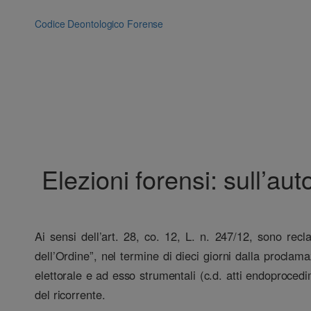
Vai
al
Codice Deontologico Forense
contenuto
Elezioni forensi: sull’a
Ai sensi dell’art. 28, co. 12, L. n. 247/12, sono recl
dell’Ordine”, nel termine di dieci giorni dalla procla
elettorale e ad esso strumentali (c.d. atti endoprocedim
del ricorrente.