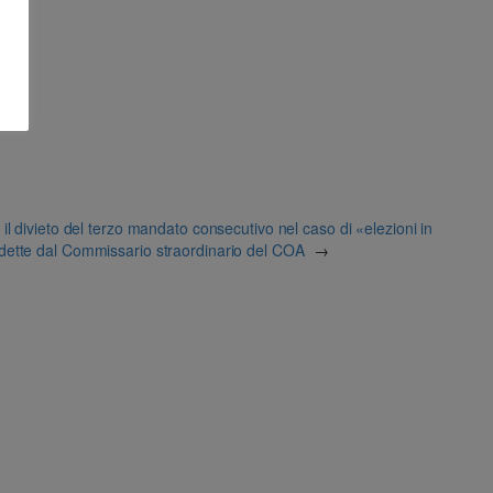
: il divieto del terzo mandato consecutivo nel caso di «elezioni in
ndette dal Commissario straordinario del COA
→