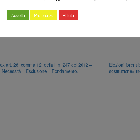
Accetta
Preferenze
Rifiuta
ex art. 28, comma 12, della l. n. 247 del 2012 –
Elezioni forensi
4 – Necessità – Esclusione – Fondamento.
sostituzione» i