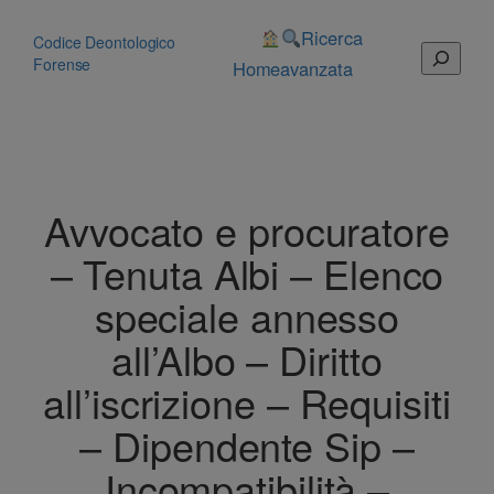
Vai
al
Ricerca
Codice Deontologico
Cerca
contenuto
Forense
Home
avanzata
Avvocato e procuratore
– Tenuta Albi – Elenco
speciale annesso
all’Albo – Diritto
all’iscrizione – Requisiti
– Dipendente Sip –
Incompatibilità –