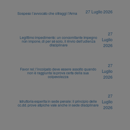
27 Luglio 2026
Sospeso l’avvocato che oltraggi l’Arma
27
Legittimo impedimento: un concomitante impegno
Luglio
non impone, di per sè solo, il rinvio dell’udienza
disciplinare
2026
27
Favor rei: l’incolpato deve essere assolto quando
Luglio
non è raggiunta la prova certa della sua
colpevolezza
2026
27
Istruttoria esperita in sede penale: il principio delle
Luglio
cc.dd. prove atipiche vale anche in sede disciplinare
2026