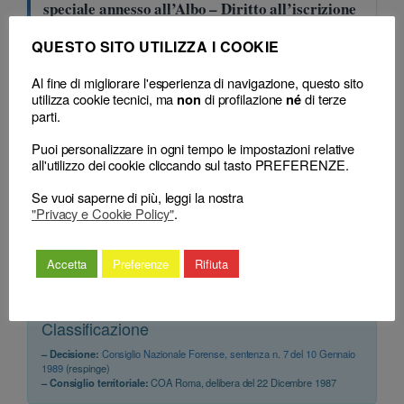
speciale annesso all’Albo – Diritto all’iscrizione
– Incompatibilità – Cancellazione – Natura
QUESTO SITO UTILIZZA I COOKIE
dell’atto.
Consiglio Nazionale Forense (pres. Landriscina Vito, rel.
Al fine di migliorare l'esperienza di navigazione, questo sito
Mazzarolli Leopoldo), sentenza n. 7 del 10 Gennaio 1989
utilizza cookie tecnici, ma
di profilazione
di terze
non
né
parti.
SENTENZA
Puoi personalizzare in ogni tempo le impostazioni relative
Avvocato e procuratore – Tenuta Albi – Elenco
all'utilizzo dei cookie cliccando sul tasto PREFERENZE.
speciale annesso all’Albo – Diritto all’iscrizione
Se vuoi saperne di più, leggi la nostra
– Requisiti – Dipendente Sip – Incompatibilità –
"Privacy e Cookie Policy"
.
Cancellazione.
Consiglio Nazionale Forense (pres. Landriscina Vito, rel.
Mazzarolli Leopoldo), sentenza n. 7 del 10 Gennaio 1989
Accetta
Preferenze
Rifiuta
Classificazione
– Decisione:
Consiglio Nazionale Forense, sentenza n. 7 del 10 Gennaio
1989
(respinge)
– Consiglio territoriale:
COA Roma, delibera del 22 Dicembre 1987