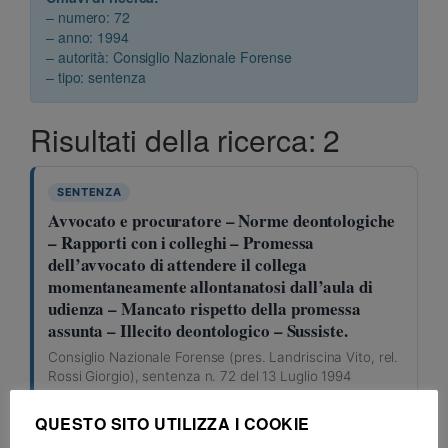
– numero: 72
– anno: 1994
– autorità: Consiglio Nazionale Forense
– tipo: sentenza
Risultati della ricerca: 2
SENTENZA
Avvocato e procuratore – Norme deontologiche
– Rapporti con i colleghi – Promessa
dell’avvocato di attendere il collega
momentaneamente allontanatosi dall’aula di
udienza – Mancato rispetto della promessa
assunta – Illecito deontologico – Sussiste.
Consiglio Nazionale Forense (pres. Landriscina Vito, rel.
Rossi Giorgio), sentenza n. 72 del 13 Luglio 1994
QUESTO SITO UTILIZZA I COOKIE
SENTENZA