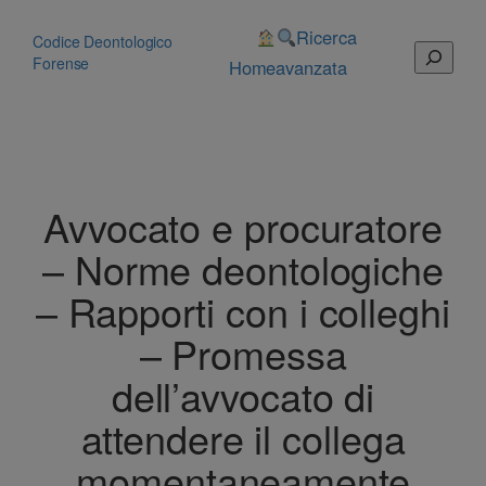
Vai
al
Ricerca
Codice Deontologico
Cerca
contenuto
Forense
Home
avanzata
Avvocato e procuratore
– Norme deontologiche
– Rapporti con i colleghi
– Promessa
dell’avvocato di
attendere il collega
momentaneamente