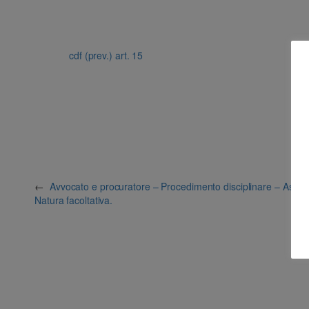
cdf (prev.) art. 15
←
Avvocato e procuratore – Procedimento disciplinare – Assiste
Natura facoltativa.