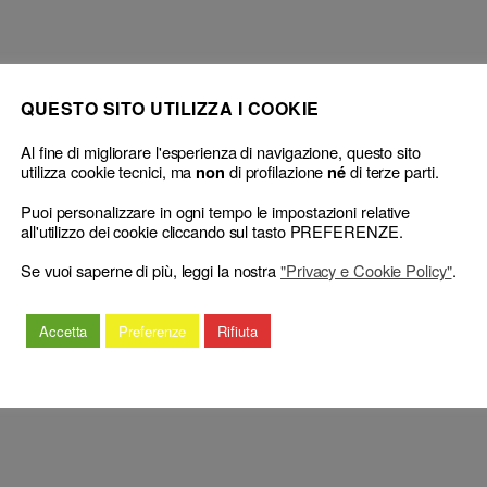
QUESTO SITO UTILIZZA I COOKIE
Al fine di migliorare l'esperienza di navigazione, questo sito
utilizza cookie tecnici, ma
di profilazione
di terze parti.
non
né
Puoi personalizzare in ogni tempo le impostazioni relative
all'utilizzo dei cookie cliccando sul tasto PREFERENZE.
Se vuoi saperne di più, leggi la nostra
"Privacy e Cookie Policy"
.
nza di un difensore di fiducia –
Avvocato e procuratore – Procedim
Inammissibilità.
→
Accetta
Preferenze
Rifiuta