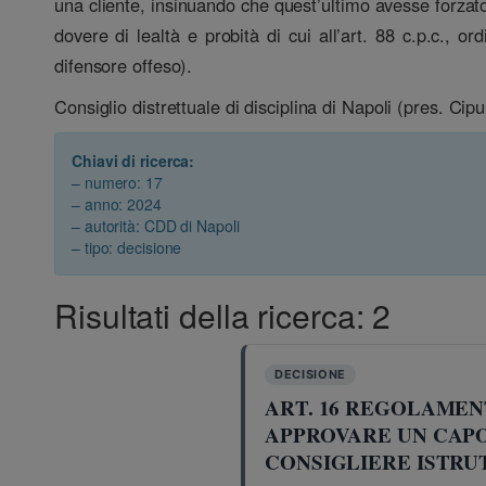
una cliente, insinuando che quest’ultimo avesse forzato i
dovere di lealtà e probità di cui all’art. 88 c.p.c., 
difensore offeso).
Consiglio distrettuale di disciplina di Napoli (pres. Ci
Chiavi di ricerca:
– numero: 17
– anno: 2024
– autorità: CDD di Napoli
– tipo: decisione
Risultati della ricerca: 2
DECISIONE
ART. 16 REGOLAMENT
APPROVARE UN CAPO
CONSIGLIERE ISTRU