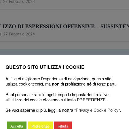
el 27 Febbraio 2024
TILIZZO DI ESPRESSIONI OFFENSIVE – SUSSISTE
el 27 Febbraio 2024
QUESTO SITO UTILIZZA I COOKIE
Al fine di migliorare l'esperienza di navigazione, questo sito
utilizza cookie tecnici, ma
di profilazione
di terze parti.
non
né
Puoi personalizzare in ogni tempo le impostazioni relative
all'utilizzo dei cookie cliccando sul tasto PREFERENZE.
Se vuoi saperne di più, leggi la nostra
"Privacy e Cookie Policy"
.
Accetta
Preferenze
Rifiuta