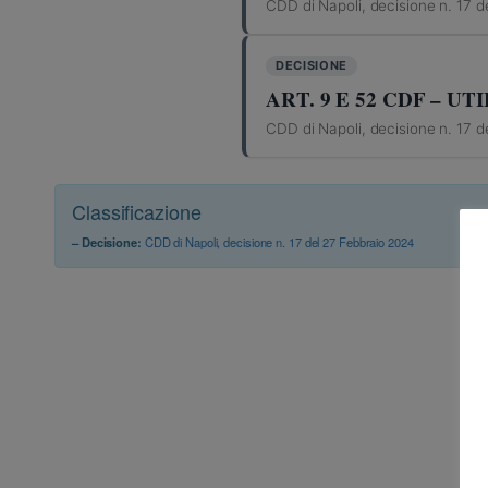
CDD di Napoli, decisione n. 17 d
DECISIONE
ART. 9 E 52 CDF – U
CDD di Napoli, decisione n. 17 d
Classificazione
– Decisione:
CDD di Napoli, decisione n. 17 del 27 Febbraio 2024