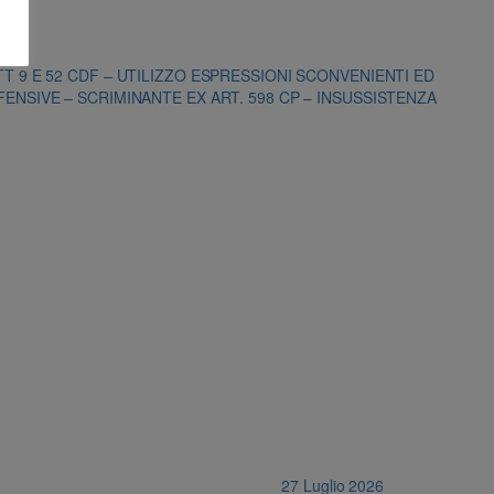
T 9 E 52 CDF – UTILIZZO ESPRESSIONI SCONVENIENTI ED
ENSIVE – SCRIMINANTE EX ART. 598 CP – INSUSSISTENZA
27 Luglio 2026