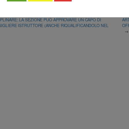
PLINARE: LA SEZIONE PUÒ APPROVARE UN CAPO DI
ART
IGLIERE ISTRUTTORE (ANCHE RIQUALIFICANDOLO NEL
OFF
→